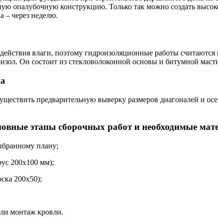
очную опалубочную конструкцию. Только так можно создать выс
 – через неделю.
здействия влаги, поэтому гидроизоляционные работы считаются 
изол. Он состоит из стекловолоконной основы и битумной маст
ба
уществить предварительную выверку размеров диагоналей и осей
новные этапы сборочных работ и необходимые мат
выбранному плану;
рус 200х100 мм);
ска 200х50);
или монтаж кровли.