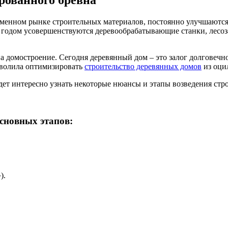
рованного бревна
еменном рынке строительных материалов, постоянно улучшаются
м годом усовершенствуются деревообрабатывающие станки, лесо
а домостроение. Сегодня
деревянный дом
– это залог долговечн
зволила оптимизировать
строительство деревянных домов
из оци
удет интересно узнать некоторые нюансы и этапы возведения стр
сновных этапов:
).