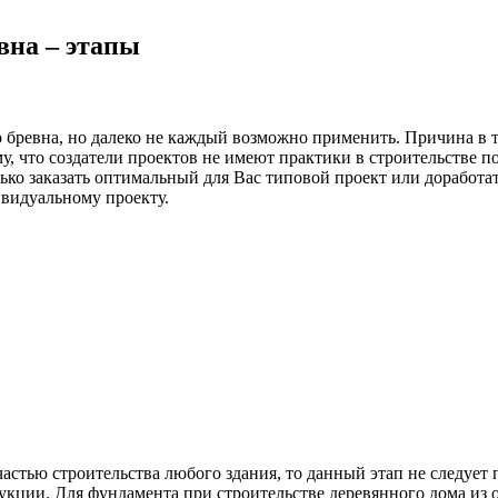
вна – этапы
ревна, но далеко не каждый возможно применить. Причина в то
, что создатели проектов не имеют практики в строительстве п
ько заказать оптимальный для Вас типовой проект или доработат
ивидуальному проекту.
астью строительства любого здания, то данный этап не следует 
укции. Для фундамента при строительстве деревянного дома из 